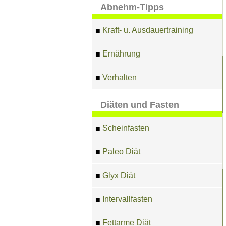
Abnehm-Tipps
Kraft- u. Ausdauertraining
■
Ernährung
■
Verhalten
■
Diäten und Fasten
Scheinfasten
■
Paleo Diät
■
Glyx Diät
■
Intervallfasten
■
Fettarme Diät
■